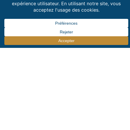
et plus susceptibles de tirer le meilleur parti de
l’événement. Les organisateurs d’évènements
peuvent également collecter des données
précises sur les préférences des participants, ce
qui peut aider à améliorer l’expérience client à
l’avenir.