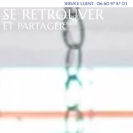
SERVICE CLIENT :
06 60 97 87 03
SE RETROUVER
HÔTENTIQUE
ET PARTAGER
BORDEAUX